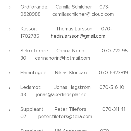
Ordförande: Camilla Schilcher 073-
9628988 camillaschilcher@icloud.com
Kassör: Thomas Larsson 070-
1702785
hedin.larsson@gmail.com
Sekreterare: Carina Norin 070-722 95
30 carinanorin@hotmail.com
Hamnfogde: Niklas Klockare 070-6323819
Ledamot: Jonas Hagström 070-516 10
43 jonas@akerlindsplat.se
Suppleant: Peter Tilefors 070-311 41
07 peter.tilefors@telia.com